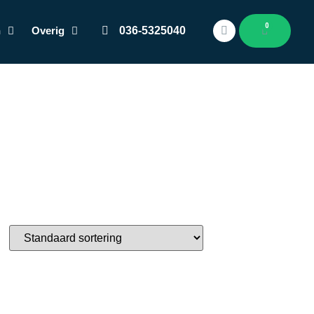
0
n
Overig
036-5325040