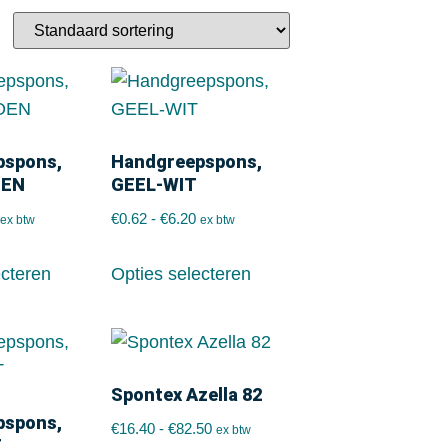
pspons,
Handgreepspons,
OEN
GEEL-WIT
€
0.62
-
€
6.20
ex btw
ex btw
ecteren
Opties selecteren
Spontex Azella 82
pspons,
€
16.40
-
€
82.50
ex btw
T