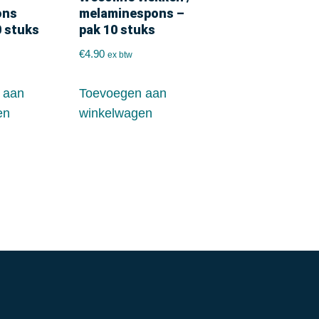
ons
melaminespons –
0 stuks
pak 10 stuks
€
4.90
ex btw
 aan
Toevoegen aan
en
winkelwagen