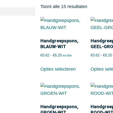
Toont alle 15 resultaten
Handgreepspons,
Handgree
BLAUW-WIT
GEEL-GR
€
0.62
-
€
6.20
€
0.62
-
€
6.20
ex btw
Opties selecteren
Opties sel
Handgreepspons,
Handgree
GROEN-WIT
ROOD-WI