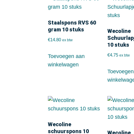
Staalspons RVS 60
gram 10 stuks
Wecoline
Schuurlap
€
14.80
ex btw
10 stuks
€
4.75
Toevoegen aan
ex btw
winkelwagen
Toevoegen
winkelwag
Wecoline
schuurspons 10
Wecoline