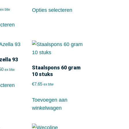
Opties selecteren
ex btw
ecteren
zella 93
Staalspons 60 gram
50
ex btw
10 stuks
€
7.65
ecteren
ex btw
Toevoegen aan
winkelwagen