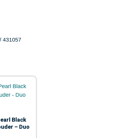
/ 431057
earl Black
ouder – Duo