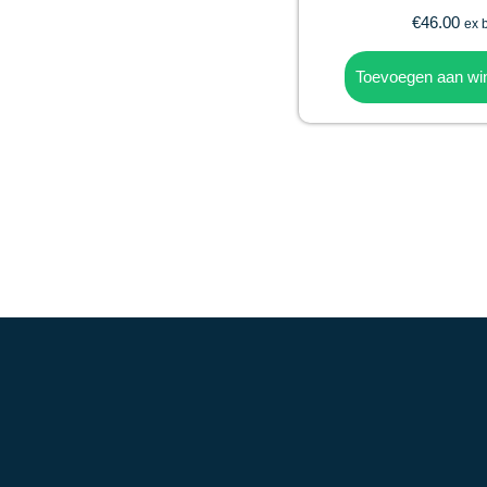
€
46.00
ex 
Toevoegen aan wi