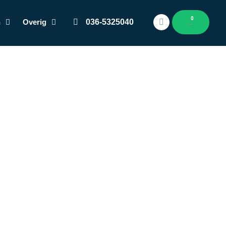
0
n
Overig
036-5325040