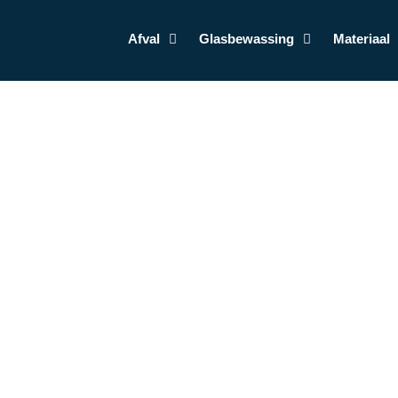
Afval
Glasbewassing
Materiaal
Home
431057