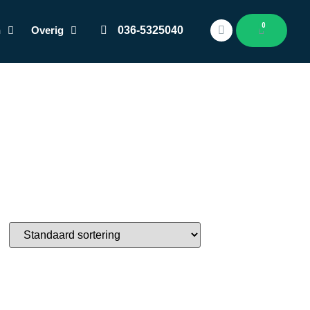
0
n
Overig
036-5325040