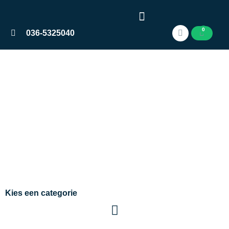
0
036-5325040
Categorie: Unger
Hulpmaterialen
Home
Unger Hulpmaterialen
Kies een categorie