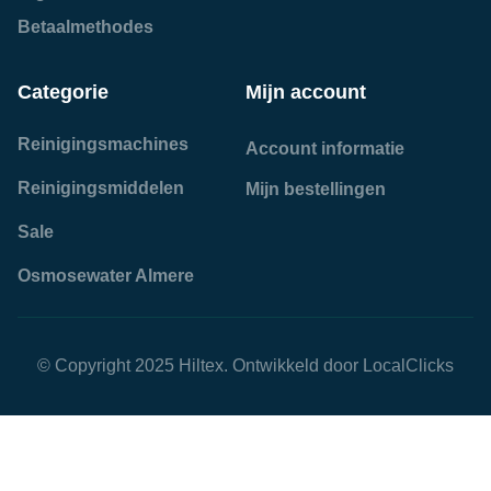
Betaalmethodes
Categorie
Mijn account
Reinigingsmachines
Account informatie
Reinigingsmiddelen
Mijn bestellingen
Sale
Osmosewater Almere
© Copyright 2025 Hiltex. Ontwikkeld door
LocalClicks