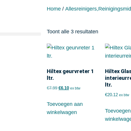
Home
/
Allesreinigers,Reinigingsmi
Toont alle 3 resultaten
Hiltex geurvreter 1
Hiltex Glas
ltr.
interieurr
ltr.
€
7.99
€
6.10
ex btw
€
20.12
ex btw
Toevoegen aan
Toevoegen
winkelwagen
winkelwag