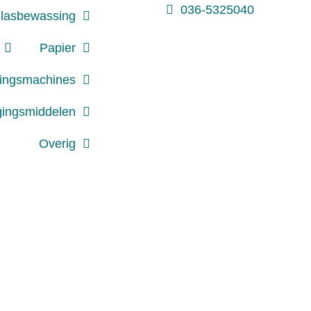
036-5325040
lasbewassing
Papier
gingsmachines
gingsmiddelen
Overig