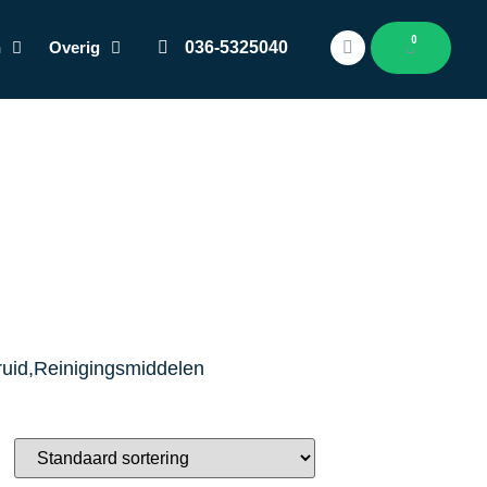
0
n
Overig
036-5325040
ruid,Reinigingsmiddelen