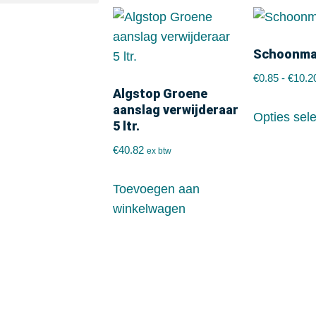
Schoonma
€
0.85
-
€
10.2
Algstop Groene
aanslag verwijderaar
Opties sel
5 ltr.
€
40.82
ex btw
Toevoegen aan
winkelwagen