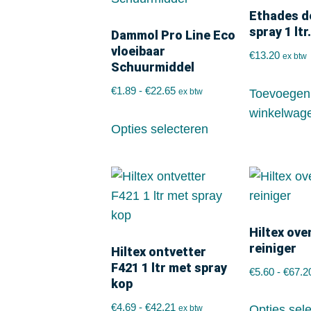
Ethades d
spray 1 ltr
Dammol Pro Line Eco
vloeibaar
€
13.20
ex btw
Schuurmiddel
€
1.89
-
€
22.65
Toevoegen
ex btw
winkelwag
Opties selecteren
Hiltex oven
reiniger
Hiltex ontvetter
F421 1 ltr met spray
€
5.60
-
€
67.2
kop
€
4.69
-
€
42.21
Opties sel
ex btw