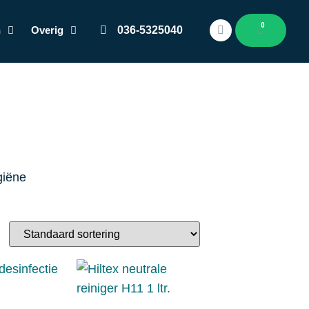
0
n
Overig
036-5325040
giëne