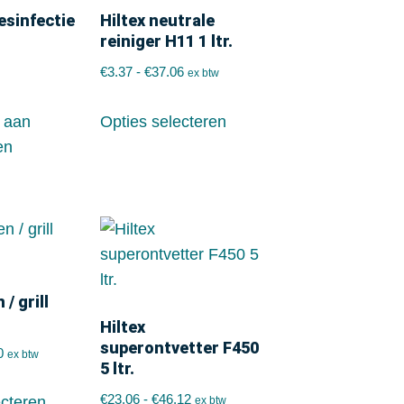
esinfectie
Hiltex neutrale
.
reiniger H11 1 ltr.
€
3.37
-
€
37.06
ex btw
 aan
Opties selecteren
en
 / grill
Hiltex
superontvetter F450
0
ex btw
5 ltr.
€
23.06
-
€
46.12
ecteren
ex btw