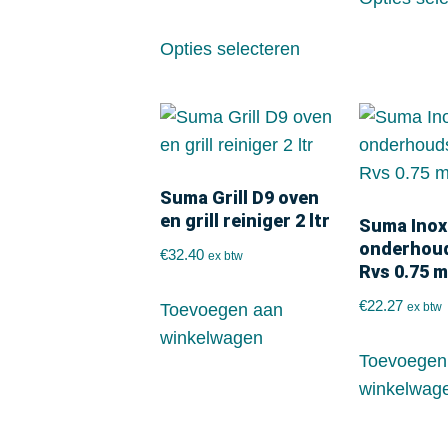
Opties selecteren
Suma Grill D9 oven
en grill reiniger 2 ltr
Suma Inox
onderhou
€
32.40
ex btw
Rvs 0.75 m
€
22.27
Toevoegen aan
ex btw
winkelwagen
Toevoegen
winkelwag