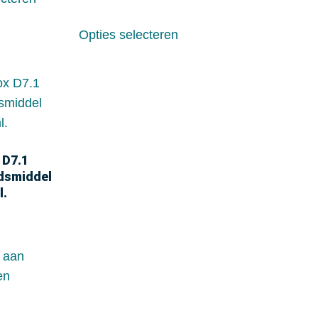
Opties selecteren
 D7.1
dsmiddel
l.
 aan
en