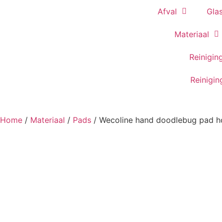
Afval
Gla
Materiaal
Reinigin
Reinigi
Home
/
Materiaal
/
Pads
/ Wecoline hand doodlebug pad h