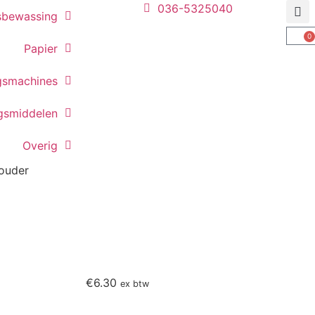
036-5325040
sbewassing
0
Papier
gsmachines
ngsmiddelen
Overig
ouder
€
6.30
ex btw