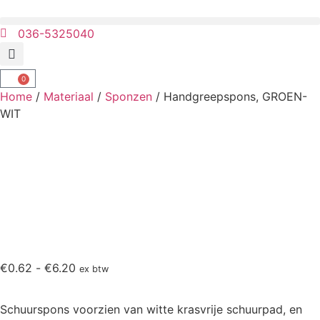
036-5325040
0
Home
/
Materiaal
/
Sponzen
/ Handgreepspons, GROEN-
WIT
€
0.62
-
€
6.20
ex btw
Schuurspons voorzien van witte krasvrije schuurpad, en