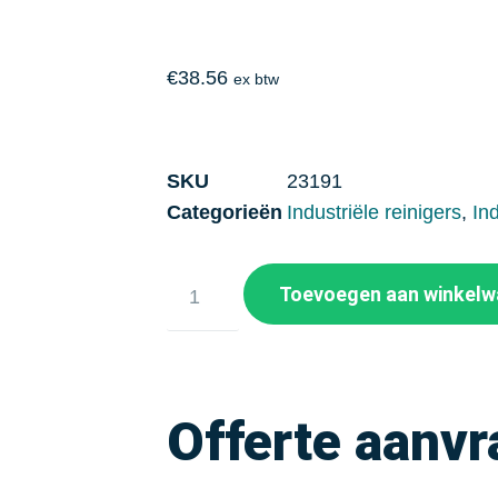
€
38.56
ex btw
SKU
23191
Categorieën
Industriële reinigers
,
In
Toevoegen aan winkel
Offerte aanv