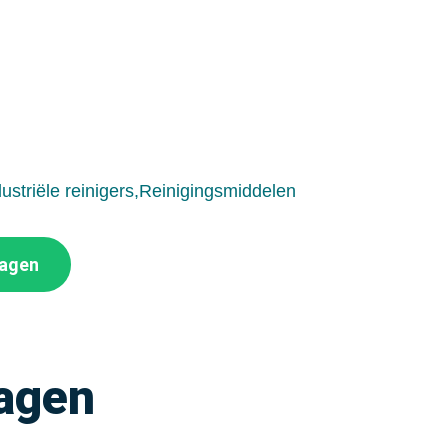
dustriële reinigers,Reinigingsmiddelen
wagen
ragen