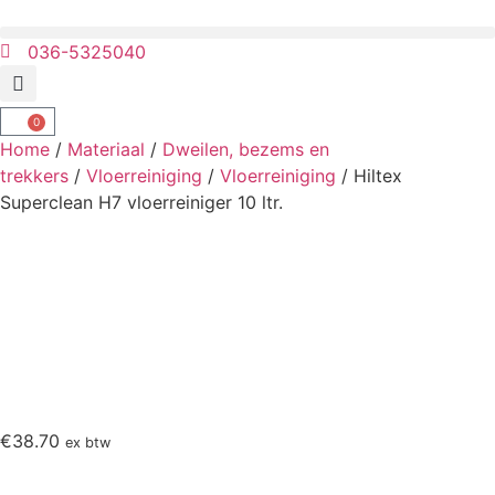
036-5325040
0
Home
/
Materiaal
/
Dweilen, bezems en
trekkers
/
Vloerreiniging
/
Vloerreiniging
/ Hiltex
Superclean H7 vloerreiniger 10 ltr.
€
38.70
ex btw