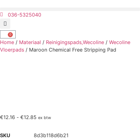
036-5325040
0
Home
/
Materiaal
/
Reinigingspads,Wecoline
/
Wecoline
Vloerpads
/ Maroon Chemical Free Stripping Pad
€
12.16
-
€
12.85
ex btw
SKU
8d3b118d6b21