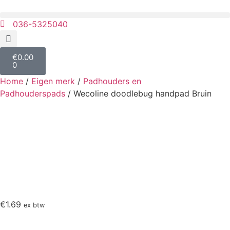
036-5325040
€
0.00
0
Home
/
Eigen merk
/
Padhouders en
Padhouderspads
/ Wecoline doodlebug handpad Bruin
€
1.69
ex btw