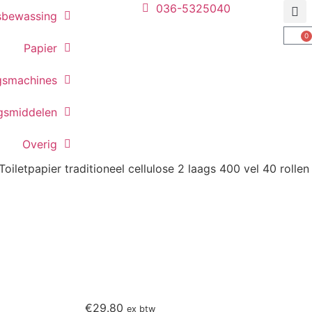
036-5325040
sbewassing
0
Papier
gsmachines
ngsmiddelen
Overig
Toiletpapier traditioneel cellulose 2 laags 400 vel 40 rollen
€
29.80
ex btw