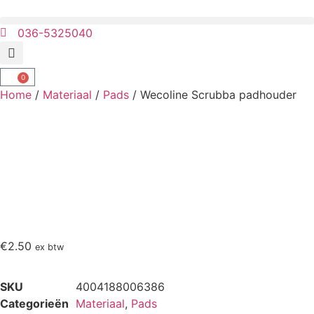
036-5325040
0
Home
/
Materiaal
/
Pads
/ Wecoline Scrubba padhouder
€
2.50
ex btw
SKU
4004188006386
Categorieën
Materiaal
,
Pads