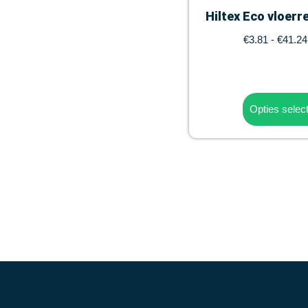
Hiltex Eco vloerrei
€
3.81
-
€
41.24
Opties selec