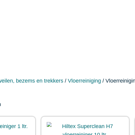
eilen, bezems en trekkers
/
Vloerreiniging
/ Vloerreinigi
n