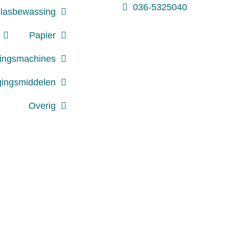
036-5325040
lasbewassing
Papier
gingsmachines
gingsmiddelen
Overig