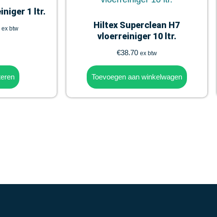
niger 1 ltr.
Hiltex Superclean H7
ex btw
vloerreiniger 10 ltr.
€
38.70
ex btw
teren
Toevoegen aan winkelwagen