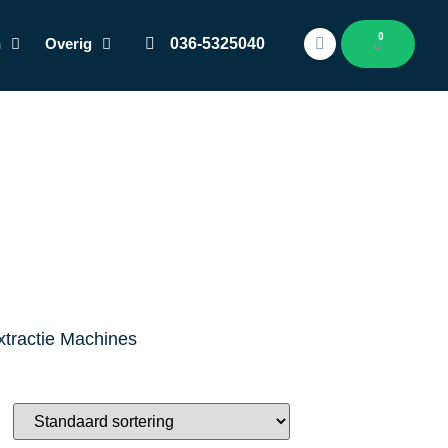
0
n
Overig
036-5325040
xtractie Machines