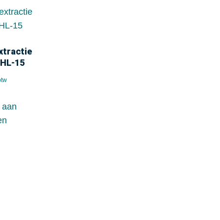
xtractie
NHL-15
btw
 aan
en