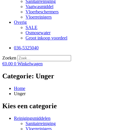
Sanitairreiniging
Vaatwasmiddel
Vloerbeschermers
Vloerreinigers
Overig
SALE
Osmosewater
Groot inkoop voordeel
036-5325040
Zoeken
€
0.00
0
Winkelwagen
Categorie: Unger
Home
Unger
Kies een categorie
Reinigingsmiddelen
Sanitairreiniging
Vloerreinigers