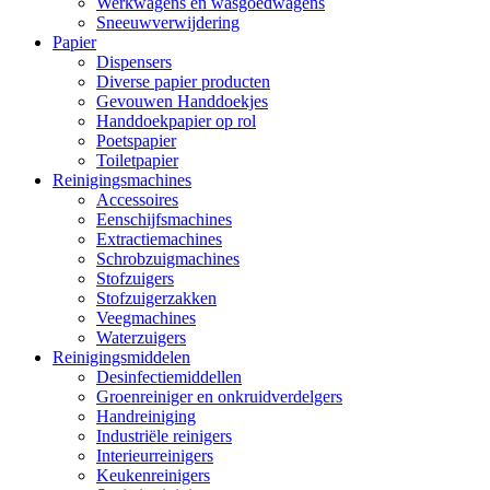
Werkwagens en wasgoedwagens
Sneeuwverwijdering
Papier
Dispensers
Diverse papier producten
Gevouwen Handdoekjes
Handdoekpapier op rol
Poetspapier
Toiletpapier
Reinigingsmachines
Accessoires
Eenschijfsmachines
Extractiemachines
Schrobzuigmachines
Stofzuigers
Stofzuigerzakken
Veegmachines
Waterzuigers
Reinigingsmiddelen
Desinfectiemiddellen
Groenreiniger en onkruidverdelgers
Handreiniging
Industriële reinigers
Interieurreinigers
Keukenreinigers