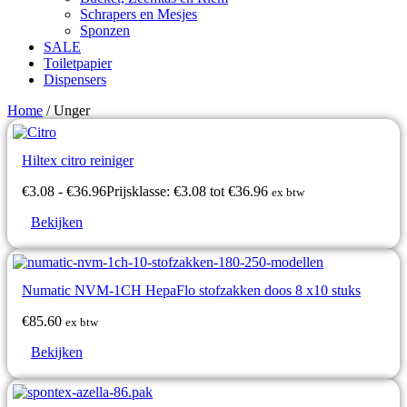
Schrapers en Mesjes
Sponzen
SALE
Toiletpapier
Dispensers
Home
/ Unger
Hiltex citro reiniger
€
3.08
-
€
36.96
Prijsklasse: €3.08 tot €36.96
ex btw
Bekijken
Numatic NVM-1CH HepaFlo stofzakken doos 8 x10 stuks
€
85.60
ex btw
Bekijken