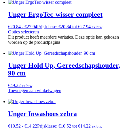
Unger ErgoTec-wisser compleet
€
20.84
-
€
27.94
Prijsklasse: €20.84 tot €27.94
ex btw
Opties selecteren
Dit product heeft meerdere variaties. Deze optie kan gekozen
worden op de productpagina
Unger Hold Up, Gereedschapshouder,
90 cm
€
49.22
ex btw
Toevoegen aan winkelwagen
Unger Inwashoes zebra
€
10.52
-
€
14.22
Prijsklasse: €10.52 tot €14.22
ex btw