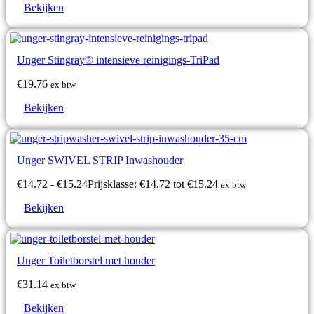
Bekijken
Unger Stingray® intensieve reinigings-TriPad
€
19.76
ex btw
Bekijken
Unger SWIVEL STRIP Inwashouder
€
14.72
-
€
15.24
Prijsklasse: €14.72 tot €15.24
ex btw
Bekijken
Unger Toiletborstel met houder
€
31.14
ex btw
Bekijken