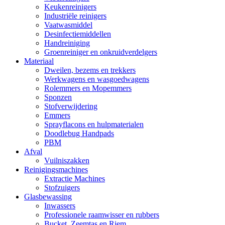
Keukenreinigers
Industriële reinigers
Vaatwasmiddel
Desinfectiemiddellen
Handreiniging
Groenreiniger en onkruidverdelgers
Materiaal
Dweilen, bezems en trekkers
Werkwagens en wasgoedwagens
Rolemmers en Mopemmers
Sponzen
Stofverwijdering
Emmers
Sprayflacons en hulpmaterialen
Doodlebug Handpads
PBM
Afval
Vuilniszakken
Reinigingsmachines
Extractie Machines
Stofzuigers
Glasbewassing
Inwassers
Professionele raamwisser en rubbers
Bucket, Zeemtas en Riem