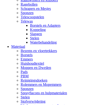
Raamwissers en Rubbers
Ragebollen
Schrapers en Mesjes
Sponzen
Telescoopstelen
Telewas
Borstels en Adapters
Koppeling
Slangen
Stelen
Waterbehandeling
Materiaal
Bezems en vloertrekkers
Borstels
Emmers
Huishoudtextiel
Moppen en Dweilen
Pads
PBM
Reinigingsdoeken
Rolemmers en Mopemmers
Sponzen
Sprayflacons en hulpmaterialen
Stelen
Stofverwijdering