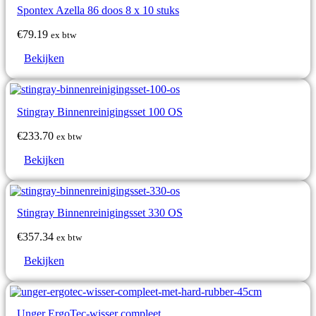
Spontex Azella 86 doos 8 x 10 stuks
€
79.19
ex btw
Bekijken
Stingray Binnenreinigingsset 100 OS
€
233.70
ex btw
Bekijken
Stingray Binnenreinigingsset 330 OS
€
357.34
ex btw
Bekijken
Unger ErgoTec-wisser compleet