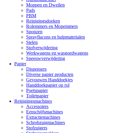
Moppen en Dweilen
Pads
PBM
Reinigingsdoeken
Rolemmers en Mopemmers
Sponzen
Sprayflacons en hulpmaterialen
Stelen
Stofverwijdering
Werkwagens en wasgoedwagens
Sneeuwverwijdering
Papier
Dispensers
Diverse papier producten
Gevouwen Handdoekjes
Handdoekpapier op rol
Poetspapier
Toiletpapier
Reinigingsmachines
Accessoires
Eenschijfsmachines
Extractiemachines
Schrobzuigmachines
Stofzuigers