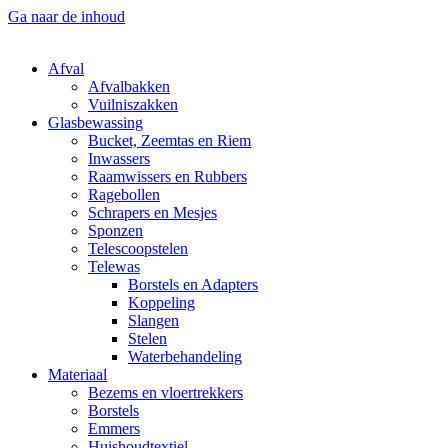
Ga naar de inhoud
Afval
Afvalbakken
Vuilniszakken
Glasbewassing
Bucket, Zeemtas en Riem
Inwassers
Raamwissers en Rubbers
Ragebollen
Schrapers en Mesjes
Sponzen
Telescoopstelen
Telewas
Borstels en Adapters
Koppeling
Slangen
Stelen
Waterbehandeling
Materiaal
Bezems en vloertrekkers
Borstels
Emmers
Huishoudtextiel