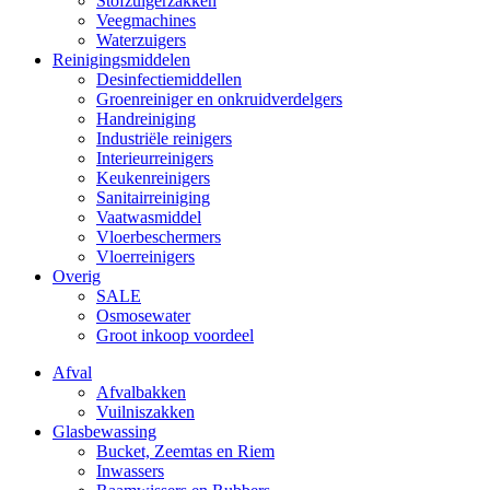
Stofzuigerzakken
Veegmachines
Waterzuigers
Reinigingsmiddelen
Desinfectiemiddellen
Groenreiniger en onkruidverdelgers
Handreiniging
Industriële reinigers
Interieurreinigers
Keukenreinigers
Sanitairreiniging
Vaatwasmiddel
Vloerbeschermers
Vloerreinigers
Overig
SALE
Osmosewater
Groot inkoop voordeel
Afval
Afvalbakken
Vuilniszakken
Glasbewassing
Bucket, Zeemtas en Riem
Inwassers