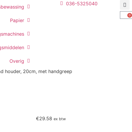
036-5325040
sbewassing
0
Papier
gsmachines
ngsmiddelen
Overig
ad houder, 20cm, met handgreep
€
29.58
ex btw