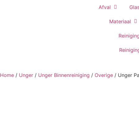
Afval
Gla
Materiaal
Reinigin
Reinigi
Home
/
Unger
/
Unger Binnenreiniging
/
Overige
/ Unger P